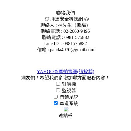
聯絡我們
◎ 胖達安全科技網 ◎
聯絡人 : 林先生（熊貓）
聯絡電話 : 02-2660-9496
聯絡電話 : 0981-575882
Line ID：0981575882
信箱 :
panda4970@gmail.com
YAHOO奇摩拍賣網(請按我)
網友們！希望我們多增加哪方面服務內容！
對講機
監視器
門禁系統
車道系統
連結板