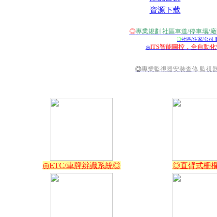
資源下载
◎
專業規劃 社區車道/停車場/
◎
社區/住家/公司
ITS智能圖控，全自動
◎
◎
專業監視器安裝查修,監視器線
◎ETC/車牌辨識系統◎
◎直臂式柵