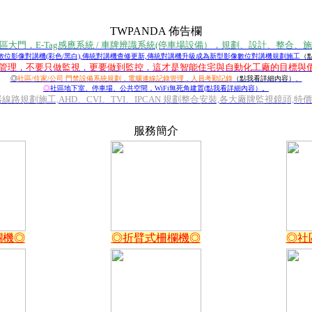
TWPANDA 佈告欄
廠區大門，E-Tag感應系統 / 車牌辨識系統(停車場設備），規劃、設計、整合、
 數位影像對講機(彩色/黑白),傳統對講機查修更新,傳統對講機升級成為新型影像數位對講機規劃施工
（
化管理，不要只做監視，更要做到監控，這才是智能住宅與自動化工廠的目標與
◎
社區/住家/公司 門禁設備系統規劃，電腦連線記錄管理，人員考勤記錄
（點我看詳細內容）
。
◎
社區地下室、停車場、公共空間，WiFi無死角建置(點我看詳細內容）。
路規劃施工,AHD、CVI、TVI、IPCAN 規劃整合安裝,各大廠牌監視鏡頭,特
服務簡介
欄機◎
◎折臂式柵欄機◎
◎社