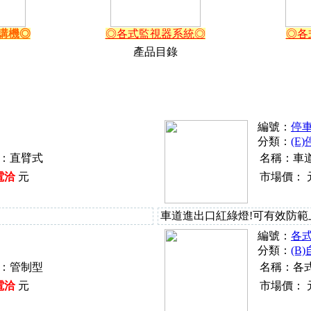
講機◎
◎各式監視器系統◎
◎各
產品目錄
編號：
停
分類：
(E
：直臂式
名稱：車
電洽
元
市場價：
車道進出口紅綠燈!可有效防範
編號：
各
分類：
(B
：管制型
名稱：各
電洽
元
市場價：