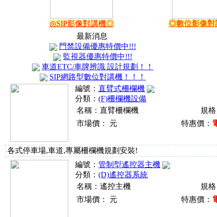
◎SIP影像對講機◎
◎數位影像對
最新消息
門禁設備優惠特價中!!!
監視器優惠特價中!!!
車道ETC/車牌辨識 設計規劃！！
SIP網路型數位對講機！！！
編號：
直臂式柵欄機
分類：
(F)柵欄機設備
名稱：直臂柵欄機
規格
市場價：
元
特惠價：
各式停車場,車道,專屬柵欄機規劃安裝!
編號：
管制型遙控器主機
分類：
(D)遙控器系統
名稱：遙控主機
規格
市場價：
元
特惠價：