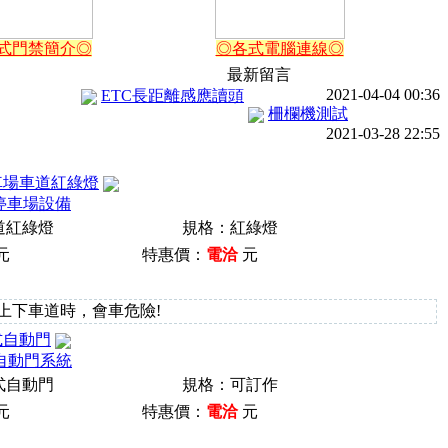
式門禁簡介◎
◎各式電腦連線◎
最新留言
2021-04-04 00:36
ETC長距離感應讀頭
柵欄機測試
2021-03-28 22:55
車場車道紅綠燈
)停車場設備
道紅綠燈
規格：紅綠燈
元
特惠價：
電洽
元
上下車道時，會車危險!
式自動門
)自動門系統
式自動門
規格：可訂作
元
特惠價：
電洽
元