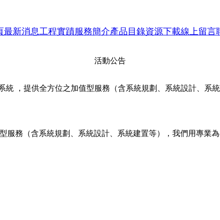
00萬畫數、500畫數、多功能錄影主機，免費勘查現場、規劃。
頁
最新消息
工程實蹟
服務簡介
產品目錄
資源下載
線上留言
影像數位對講機、SIP網路型數位影像對講機、傳統聽筒式數
活動公告
全系統 ，提供全方位之加值型服務（含系統規劃、系統設計、系
型服務（含系統規劃、系統設計、系統建置等），我們用專業為客戶