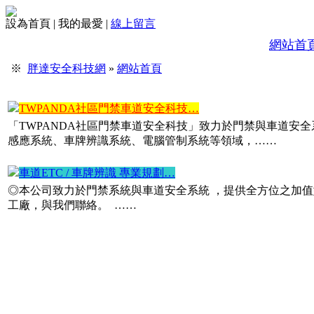
各式監視器700TVL、AHD、TVI、CVI，200萬畫數、4
設為首頁
|
我的最愛
|
線上留言
社區/大廈 數位影像對講機更新…
網站首
專業規劃、專業施工、品質保證各式數位對講機代理施工 平板
成後我們有完善的售後服務與維護。……
※
胖達安全科技網
»
網站首頁
TWPANDA社區門禁車道安全科技…
「TWPANDA社區門禁車道安全科技」致力於門禁與車道安
感應系統、車牌辨識系統、電腦管制系統等領域，……
車道ETC / 車牌辨識 專業規劃…
◎本公司致力於門禁系統與車道安全系統 ，提供全方位之加值
工廠，與我們聯絡。 ……