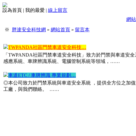
各式監視器700TVL、AHD、TVI、CVI，200萬畫數、4
設為首頁
|
我的最愛
|
線上留言
社區/大廈 數位影像對講機更新…
網站
專業規劃、專業施工、品質保證各式數位對講機代理施工 平板
※
胖達安全科技網
»
網站首頁
»
留言本
成後我們有完善的售後服務與維護。……
TWPANDA社區門禁車道安全科技…
「TWPANDA社區門禁車道安全科技」致力於門禁與車道安
感應系統、車牌辨識系統、電腦管制系統等領域，……
車道ETC / 車牌辨識 專業規劃…
◎本公司致力於門禁系統與車道安全系統 ，提供全方位之加值
工廠，與我們聯絡。 ……