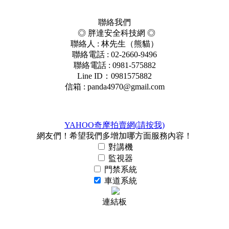
聯絡我們
◎ 胖達安全科技網 ◎
聯絡人 : 林先生（熊貓）
聯絡電話 : 02-2660-9496
聯絡電話 : 0981-575882
Line ID：0981575882
信箱 :
panda4970@gmail.com
YAHOO奇摩拍賣網(請按我)
網友們！希望我們多增加哪方面服務內容！
對講機
監視器
門禁系統
車道系統
連結板