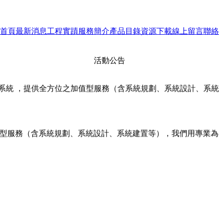
00萬畫數、500畫數、多功能錄影主機，免費勘查現場、規劃。
首頁
最新消息
工程實蹟
服務簡介
產品目錄
資源下載
線上留言
聯絡
影像數位對講機、SIP網路型數位影像對講機、傳統聽筒式數
活動公告
全系統 ，提供全方位之加值型服務（含系統規劃、系統設計、系
型服務（含系統規劃、系統設計、系統建置等），我們用專業為客戶