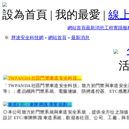
設為首頁
|
我的最愛
|
線
網站首頁
最新消息
工程實蹟
服
社區/大廈/廠房 監視器規劃中…
各式監視器700TVL、AHD、TVI、CVI，200萬畫數、4
※
胖達安全科技網
»
網站首頁
»
最新消息
社區/大廈 數位影像對講機更新…
專業規劃、專業施工、品質保證各式數位對講機代理施工 平板
做施工，可以依現場環境與需求為客戶設計，施工完成後我們
TWPANDA社區門禁車道安全科技…
「TWPANDA社區門禁車道安全科技」致力於門禁與車道安
等）；產品橫跨門禁系統、電腦連線、防拷遙控器、ETC感
車道ETC / 車牌辨識 專業規劃…
◎本公司致力於門禁系統與車道安全系統 ，提供全方位之加
設計 ETC/車牌辨識 車道系統，歡迎各社區、公司、工廠，與