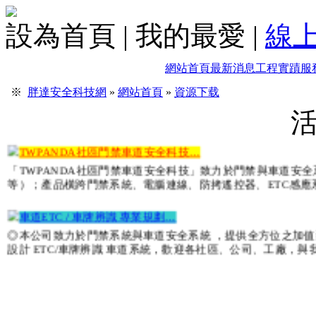
設為首頁
|
我的最愛
|
線
社區/大廈/廠房 監視器規劃中…
各式監視器700TVL、AHD、TVI、CVI，200萬畫數、4
網站首頁
最新消息
工程實蹟
服
社區/大廈 數位影像對講機更新…
※
胖達安全科技網
»
網站首頁
»
資源下载
專業規劃、專業施工、品質保證各式數位對講機代理施工 平板
做施工，可以依現場環境與需求為客戶設計，施工完成後我們
TWPANDA社區門禁車道安全科技…
「TWPANDA社區門禁車道安全科技」致力於門禁與車道安
等）；產品橫跨門禁系統、電腦連線、防拷遙控器、ETC感
車道ETC / 車牌辨識 專業規劃…
◎本公司致力於門禁系統與車道安全系統 ，提供全方位之加
設計 ETC/車牌辨識 車道系統，歡迎各社區、公司、工廠，與